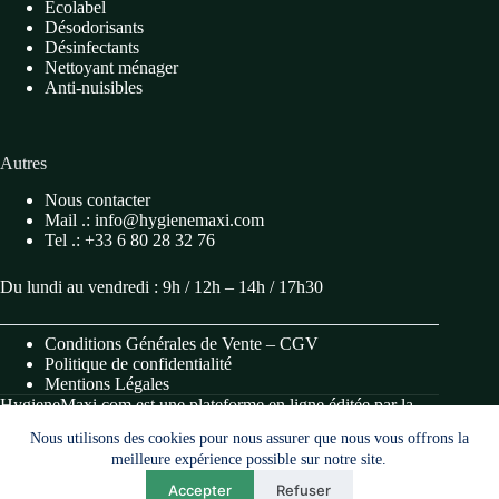
Ecolabel
Désodorisants
Désinfectants
Nettoyant ménager
Anti-nuisibles
Autres
Nous contacter
Mail .: info@hygienemaxi.com
Tel .: +33 6 80 28 32 76
Du lundi au vendredi : 9h / 12h – 14h / 17h30
Conditions Générales de Vente – CGV
Politique de confidentialité
Mentions Légales
HygieneMaxi.com est une plateforme en ligne éditée par la
société METANOIA (S.A.S, immatriculée au SIRET
Nous utilisons des cookies pour nous assurer que nous vous offrons la
984 489 989 00017).
meilleure expérience possible sur notre site.
Accepter
Refuser