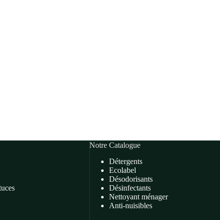
Notre Catalogue
Détergents
Ecolabel
Désodorisants
tuces
Désinfectants
Nettoyant ménager
Anti-nuisibles