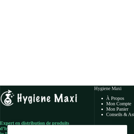
Hygiene Maxi
À Propos
Mon Compte
Mon Panier
Conseils & As
Expert en distribution de produits
d’hygiène et d’entretien 100 % made
in France