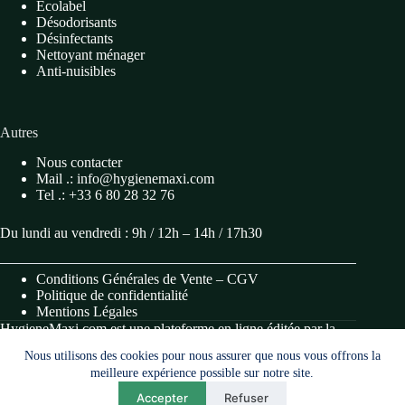
Ecolabel
Désodorisants
Désinfectants
Nettoyant ménager
Anti-nuisibles
Autres
Nous contacter
Mail .: info@hygienemaxi.com
Tel .: +33 6 80 28 32 76
Du lundi au vendredi : 9h / 12h – 14h / 17h30
Conditions Générales de Vente – CGV
Politique de confidentialité
Mentions Légales
HygieneMaxi.com est une plateforme en ligne éditée par la
société METANOIA (S.A.S, immatriculée au SIRET
Nous utilisons des cookies pour nous assurer que nous vous offrons la
984 489 989 00017).
meilleure expérience possible sur notre site.
Accepter
Refuser